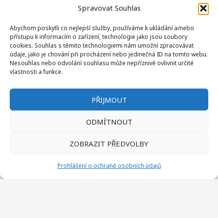
Spravovat Souhlas
+420 724 274 976
Abychom poskytli co nejlepší služby, používáme k ukládání a/nebo
přístupu k informacím o zařízení, technologie jako jsou soubory
hudec@kemppecka.cz
cookies. Souhlas s těmito technologiemi nám umožní zpracovávat
údaje, jako je chování při procházení nebo jedinečná ID na tomto webu.
Nesouhlas nebo odvolání souhlasu může nepříznivě ovlivnit určité
vlastnosti a funkce.
PŘIJMOUT
ODMÍTNOUT
ZOBRAZIT PŘEDVOLBY
Jiří Šacler
Recepce / Kulturní referent
Prohlášení o ochraně osobních údajů
+420 731 224 227