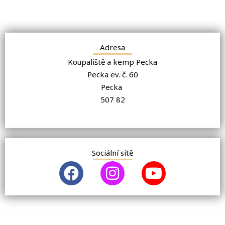
Adresa
Koupaliště a kemp Pecka
Pecka ev. č. 60
Pecka
507 82
Sociální sítě
F
I
Y
a
n
o
c
s
u
e
t
t